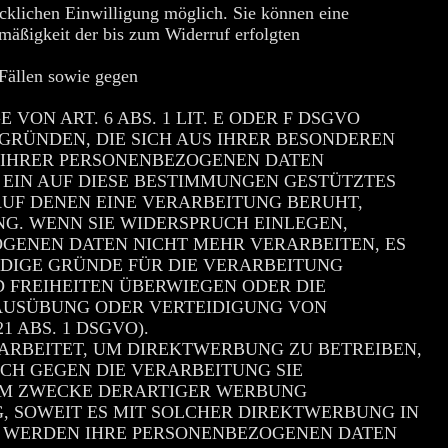
ücklichen Einwilligung möglich. Sie können eine
htmäßigkeit der bis zum Widerruf erfolgten
Fällen sowie gegen
ON ART. 6 ABS. 1 LIT. E ODER F DSGVO
 GRÜNDEN, DIE SICH AUS IHRER BESONDEREN
G IHRER PERSONENBEZOGENEN DATEN
 EIN AUF DIESE BESTIMMUNGEN GESTÜTZTES
AUF DENEN EINE VERARBEITUNG BERUHT,
G. WENN SIE WIDERSPRUCH EINLEGEN,
GENEN DATEN NICHT MEHR VERARBEITEN, ES
DIGE GRÜNDE FÜR DIE VERARBEITUNG
D FREIHEITEN ÜBERWIEGEN ODER DIE
AUSÜBUNG ODER VERTEIDIGUNG VON
 ABS. 1 DSGVO).
RBEITET, UM DIREKTWERBUNG ZU BETREIBEN,
UCH GEGEN DIE VERARBEITUNG SIE
UM ZWECKE DERARTIGER WERBUNG
NG, SOWEIT ES MIT SOLCHER DIREKTWERBUNG IN
, WERDEN IHRE PERSONENBEZOGENEN DATEN