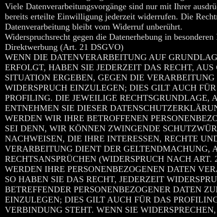
Viele Datenverarbeitungsvorgänge sind nur mit Ihrer ausdr
bereits erteilte Einwilligung jederzeit widerrufen. Die Rec
Datenverarbeitung bleibt vom Widerruf unberührt.
Widerspruchsrecht gegen die Datenerhebung in besonderen 
Direktwerbung (Art. 21 DSGVO)
WENN DIE DATENVERARBEITUNG AUF GRUNDLAGE V
ERFOLGT, HABEN SIE JEDERZEIT DAS RECHT, AUS
SITUATION ERGEBEN, GEGEN DIE VERARBEITUN
WIDERSPRUCH EINZULEGEN; DIES GILT AUCH FÜR
PROFILING. DIE JEWEILIGE RECHTSGRUNDLAGE, 
ENTNEHMEN SIE DIESER DATENSCHUTZERKLÄRUN
WERDEN WIR IHRE BETROFFENEN PERSONENBEZO
SEI DENN, WIR KÖNNEN ZWINGENDE SCHUTZWÜR
NACHWEISEN, DIE IHRE INTERESSEN, RECHTE UN
VERARBEITUNG DIENT DER GELTENDMACHUNG, 
RECHTSANSPRÜCHEN (WIDERSPRUCH NACH ART. 21
WERDEN IHRE PERSONENBEZOGENEN DATEN VERA
SO HABEN SIE DAS RECHT, JEDERZEIT WIDERSPR
BETREFFENDER PERSONENBEZOGENER DATEN Z
EINZULEGEN; DIES GILT AUCH FÜR DAS PROFILI
VERBINDUNG STEHT. WENN SIE WIDERSPRECHEN